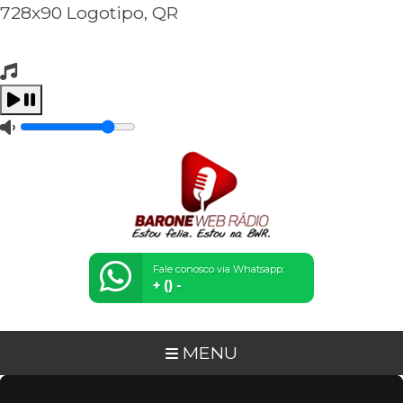
728x90 Logotipo, QR
Tocando Agora
Carregando...
Fale conosco via Whatsapp:
+ () -
MENU